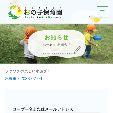
内
容
を
ス
キ
ッ
お知らせ
プ
ホーム
お知らせ
ワクワク😊楽しい水遊び💧
出来事
/
2023-07-06
ユーザー名またはメールアドレス