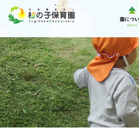
内
容
園につ
を
ABOUT
ス
キ
ッ
プ