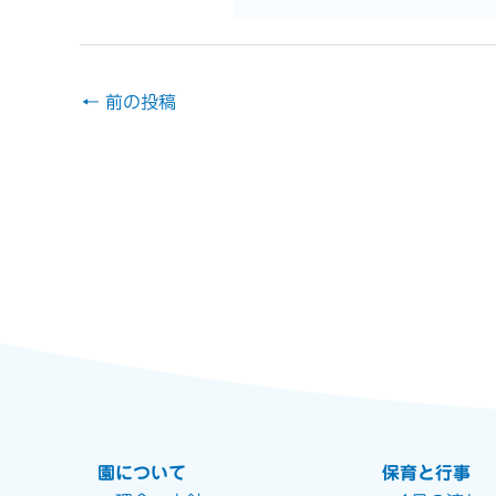
←
前の投稿
園について
保育と行事