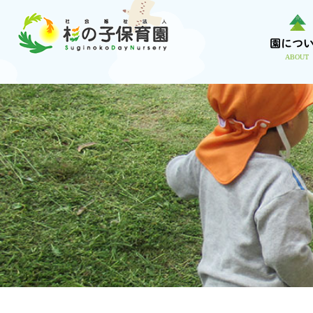
内
容
園につ
を
ABOUT
ス
キ
ッ
プ