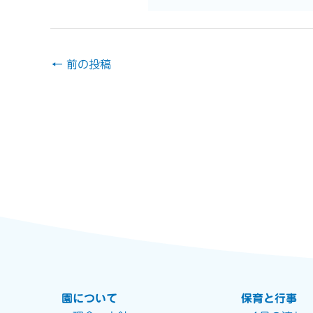
←
前の投稿
園について
保育と行事