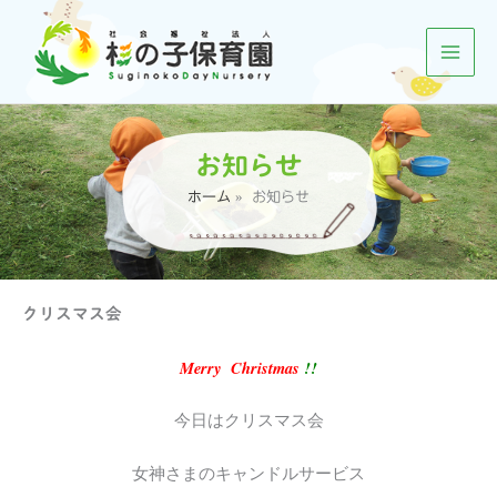
内
容
を
ス
キ
ッ
お知らせ
プ
ホーム
お知らせ
クリスマス会
Merry Christmas
!!
今日はクリスマス会
女神さまのキャンドルサービス